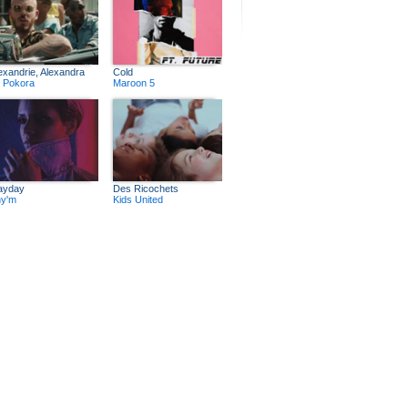
exandrie, Alexandra
Cold
 Pokora
Maroon 5
ayday
Des Ricochets
y'm
Kids United