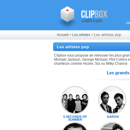
C
Les artistes pop
Accueil
>
Les artistes
>
Les artistes pop
Clipbox vous propose de retrouver les plus gra
Michael Jackson, George Michael, Phil Collins 
chanteurs comme Hozier, Sia ou Milky Chance.
Les grands 
5 SECONDS OF
AARON
SUMMER