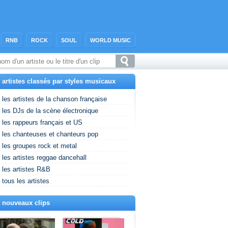
RNB
ROCK
SOUL
WORLD MUSIC
 artistes classés par styles musicaux
les artistes de la chanson française
les DJs de la scène électronique
les rappeurs français et US
les chanteuses et chanteurs pop
les groupes rock et metal
les artistes reggae dancehall
les artistes R&B
tous les artistes
 nouveaux clips