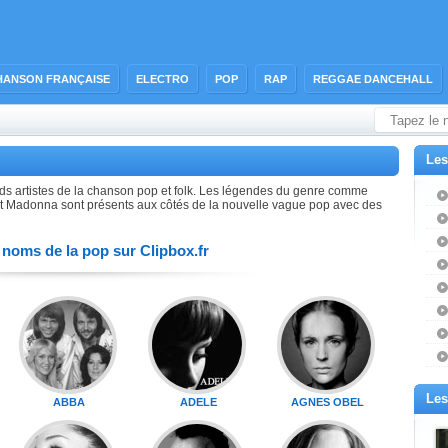
HANSON FRANÇAISE
ELECTRO
POP
RAP
REGGAE DANCEHALL
Les
nds artistes de la chanson pop et folk. Les légendes du genre comme
et Madonna sont présents aux côtés de la nouvelle vague pop avec des
noms de la pop sur Clipbox.fr
Les
ABBA
ADELE
AGNES OBEL