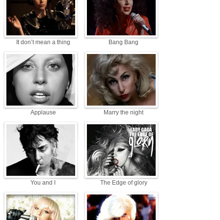
It don’t mean a thing
Bang Bang
Applause
Marry the night
You and I
The Edge of glory