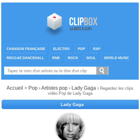
CHANSON FRANÇAISE
ELECTRO
POP
RAP
REGGAE DANCEHALL
RNB
ROCK
SOUL
WORLD MUSIC
Accueil
>
Pop
›
Artistes pop
›
Lady Gaga
›
Regardez les clips
vidéo Pop de Lady Gaga
Lady Gaga