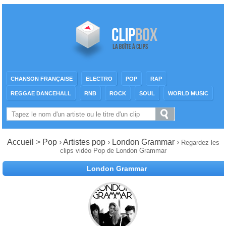
CHANSON FRANÇAISE
ELECTRO
POP
RAP
REGGAE DANCEHALL
RNB
ROCK
SOUL
WORLD MUSIC
Accueil
>
Pop
›
Artistes pop
›
London Grammar
›
Regardez les
clips vidéo Pop de London Grammar
London Grammar