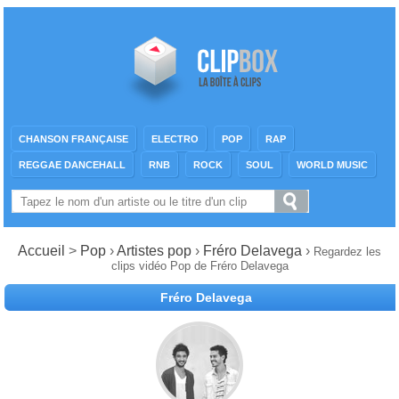
CHANSON FRANÇAISE
ELECTRO
POP
RAP
REGGAE DANCEHALL
RNB
ROCK
SOUL
WORLD MUSIC
Accueil
>
Pop
›
Artistes pop
›
Fréro Delavega
›
Regardez les
clips vidéo Pop de Fréro Delavega
Fréro Delavega