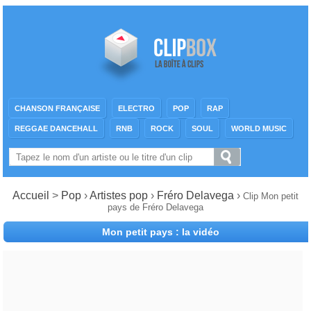
CHANSON FRANÇAISE
ELECTRO
POP
RAP
REGGAE DANCEHALL
RNB
ROCK
SOUL
WORLD MUSIC
Accueil
>
Pop
›
Artistes pop
›
Fréro Delavega
›
Clip Mon petit
pays de Fréro Delavega
Mon petit pays : la vidéo