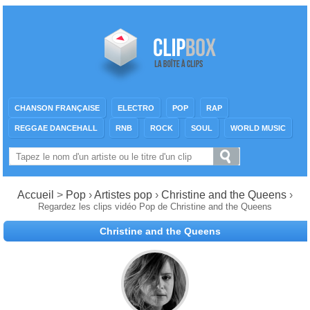
CHANSON FRANÇAISE
ELECTRO
POP
RAP
REGGAE DANCEHALL
RNB
ROCK
SOUL
WORLD MUSIC
Accueil
>
Pop
›
Artistes pop
›
Christine and the Queens
›
Regardez les clips vidéo Pop de Christine and the Queens
Christine and the Queens