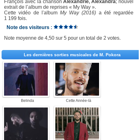
François avec la chanson
Alexandrie, Alexandra
; nouvel
extrait de l’album de reprises « My Way ».
Cette vidéo de l'album
My Way (2016)
a été regardée
1 199 fois.
Note des visiteurs :
Note moyenne de
4,50
sur
5
pour un total de
2 votes
.
Les dernières sorties musicales de M. Pokora
Belinda
Cette Année-là