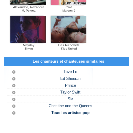
Alexandrie, Alexandra
Cold
M. Pokora
Maroon 5
Mayday
Des Ricochets
Shy'm
Kids United
Les chanteurs et chanteuses similaires
Tove Lo
Ed Sheeran
Prince
Taylor Swift
Sia
Christine and the Queens
Tous les artistes pop