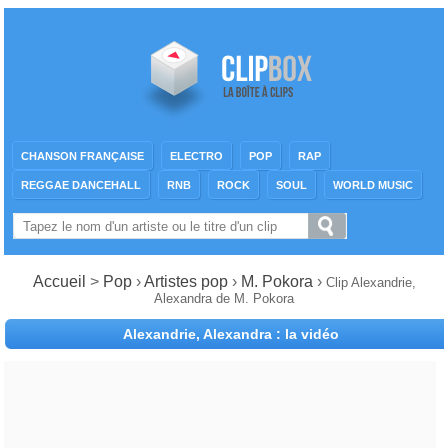
CHANSON FRANÇAISE
ELECTRO
POP
RAP
REGGAE DANCEHALL
RNB
ROCK
SOUL
WORLD MUSIC
Accueil
>
Pop
›
Artistes pop
›
M. Pokora
›
Clip Alexandrie,
Alexandra de M. Pokora
Alexandrie, Alexandra : la vidéo