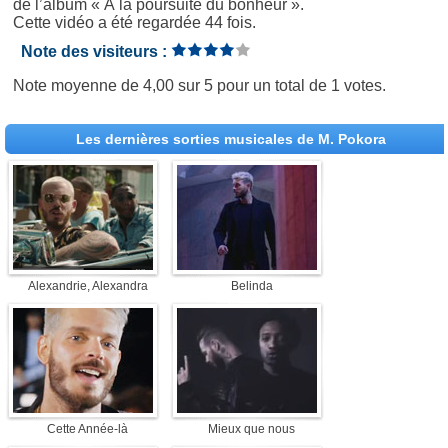
de l’album « À la poursuite du bonheur ».
Cette vidéo a été regardée 44 fois.
Note des visiteurs :
Note moyenne de
4,00
sur
5
pour un total de
1 votes
.
Les dernières sorties musicales de M. Pokora
Alexandrie, Alexandra
Belinda
Cette Année-là
Mieux que nous