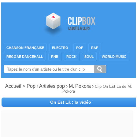
CHANSON FRANÇAISE
ELECTRO
POP
RAP
REGGAE DANCEHALL
RNB
ROCK
SOUL
WORLD MUSIC
Accueil
>
Pop
›
Artistes pop
›
M. Pokora
›
Clip On Est Là de M.
Pokora
On Est Là : la vidéo