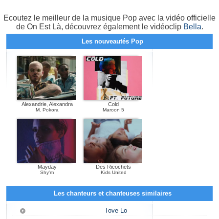
Ecoutez le meilleur de la musique Pop avec la vidéo officielle
de On Est Là, découvrez également le vidéoclip
Bella
.
Les nouveautés Pop
Alexandrie, Alexandra
Cold
M. Pokora
Maroon 5
Mayday
Des Ricochets
Shy'm
Kids United
Les chanteurs et chanteuses similaires
Tove Lo