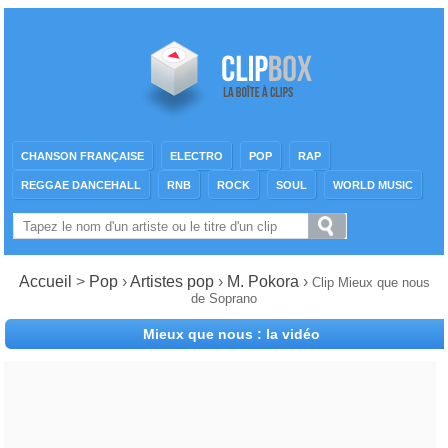
CHANSON FRANÇAISE
ELECTRO
POP
RAP
REGGAE DANCEHALL
RNB
ROCK
SOUL
WORLD MUSIC
Accueil
>
Pop
›
Artistes pop
›
M. Pokora
›
Clip Mieux que nous
de Soprano
Mieux que nous : la vidéo