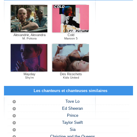
Alexandrie, Alexandra
Cold
M. Pokora
Maroon 5
Mayday
Des Ricochets
Shy'm
Kids United
Les chanteurs et chanteuses similaires
Tove Lo
Ed Sheeran
Prince
Taylor Swift
Sia
Christine and the Queens