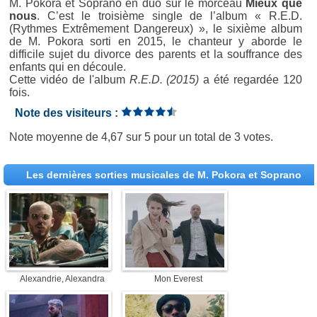
M. Pokora et Soprano en duo sur le morceau
Mieux que
nous
. C’est le troisième single de l’album « R.E.D.
(Rythmes Extrêmement Dangereux) », le sixième album
de M. Pokora sorti en 2015, le chanteur y aborde le
difficile sujet du divorce des parents et la souffrance des
enfants qui en découle.
Cette vidéo de l'album
R.E.D. (2015)
a été regardée 120
fois.
Note des visiteurs :
Note moyenne de
4,67
sur
5
pour un total de
3 votes
.
Les dernières sorties musicales de M. Pokora et Soprano
Alexandrie, Alexandra
Mon Everest