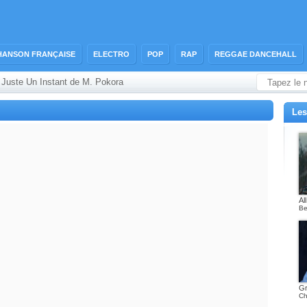
HANSON FRANÇAISE
ELECTRO
POP
RAP
REGGAE DANCEHALL
 Juste Un Instant de M. Pokora
Les
Al
Be
Gr
Ch