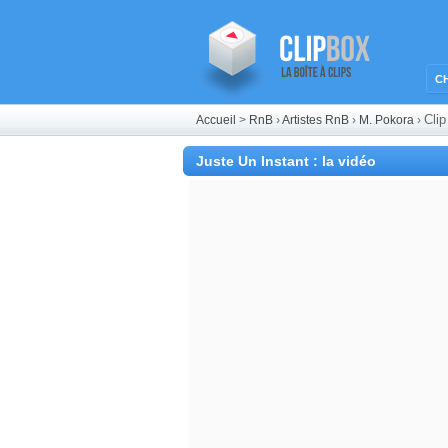
C
Clip
Accueil
>
RnB
›
Artistes RnB
›
M. Pokora
›
Juste Un Instant : la vidéo