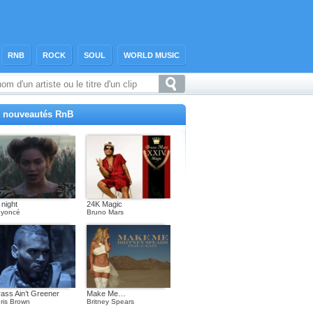
RNB
ROCK
SOUL
WORLD MUSIC
 nouveautés RnB
l night
24K Magic
yoncé
Bruno Mars
ass Ain’t Greener
Make Me…
ris Brown
Britney Spears