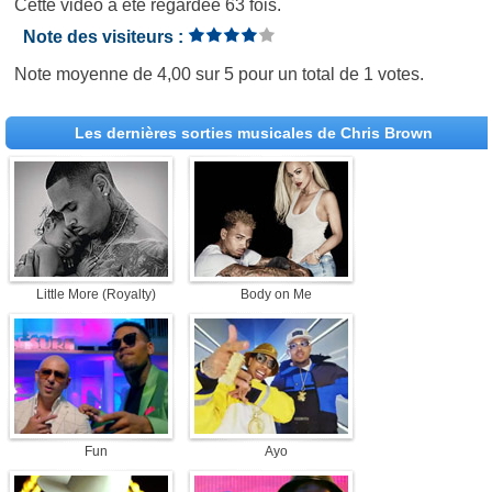
Cette vidéo a été regardée 63 fois.
Note des visiteurs :
Note moyenne de
4,00
sur
5
pour un total de
1 votes
.
Les dernières sorties musicales de Chris Brown
Little More (Royalty)
Body on Me
Fun
Ayo