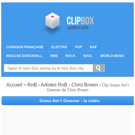
CHANSON FRANÇAISE
ELECTRO
POP
RAP
REGGAE DANCEHALL
RNB
ROCK
SOUL
WORLD MUSIC
Accueil
>
RnB
›
Artistes RnB
›
Chris Brown
›
Clip Grass Ain’t
Greener de Chris Brown
Grass Ain’t Greener : la vidéo