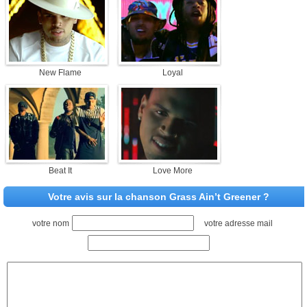
New Flame
Loyal
Beat It
Love More
Votre avis sur la chanson Grass Ain’t Greener ?
votre nom
votre adresse mail