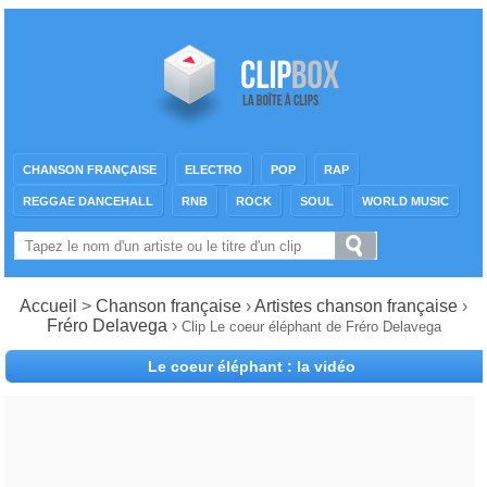
CHANSON FRANÇAISE
ELECTRO
POP
RAP
REGGAE DANCEHALL
RNB
ROCK
SOUL
WORLD MUSIC
Accueil
>
Chanson française
›
Artistes chanson française
›
Fréro Delavega
›
Clip Le coeur éléphant de Fréro Delavega
Le coeur éléphant : la vidéo