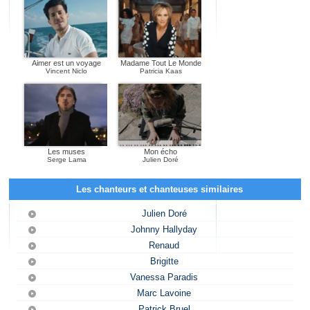
Aimer est un voyage
Madame Tout Le Monde
Vincent Niclo
Patricia Kaas
Les muses
Mon écho
Serge Lama
Julien Doré
Les chanteurs et chanteuses similaires
Julien Doré
Johnny Hallyday
Renaud
Brigitte
Vanessa Paradis
Marc Lavoine
Patrick Bruel