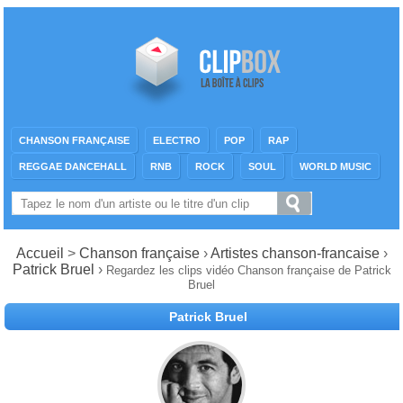
CHANSON FRANÇAISE
ELECTRO
POP
RAP
REGGAE DANCEHALL
RNB
ROCK
SOUL
WORLD MUSIC
Accueil
>
Chanson française
›
Artistes chanson-francaise
›
Patrick Bruel
›
Regardez les clips vidéo Chanson française de Patrick
Bruel
Patrick Bruel