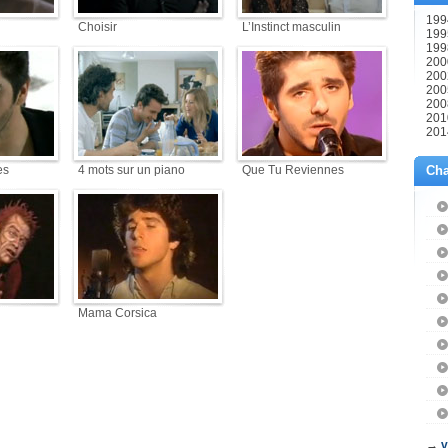
1994
Choisir
L’Instinct masculin
199
199
200
2002
2005
200
2010
2014
es
4 mots sur un piano
Que Tu Reviennes
Cha
Mama Corsica
→
v