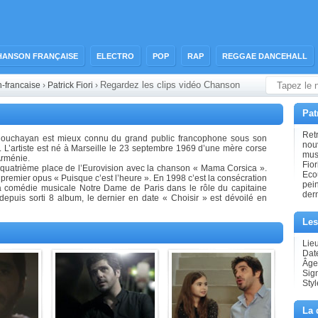
HANSON FRANÇAISE
ELECTRO
POP
RAP
REGGAE DANCEHALL
Regardez les clips vidéo Chanson
n-francaise
›
Patrick Fiori
›
Pat
Retr
houchayan est mieux connu du grand public francophone sous son
nouv
ri. L’artiste est né à Marseille le 23 septembre 1969 d’une mère corse
musi
Arménie.
Fior
a quatrième place de l’Eurovision avec la chanson « Mama Corsica ».
Ecou
n premier opus « Puisque c’est l’heure ». En 1998 c’est la consécration
pein
la comédie musicale Notre Dame de Paris dans le rôle du capitaine
der
 depuis sorti 8 album, le dernier en date « Choisir » est dévoilé en
Les
Lieu
Dat
Âge
Sig
Sty
La 