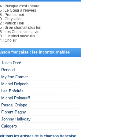
 : Puisque c’est l’heure
5 : Le Cœur à l'envers
8 : Prends-moi
0 : Chrysalide
 : Patrick Fiori
 : Si on chantait plus fort
8 : Les Choses de la vie
 : L'Instinct masculin
 : Choisir
nson française : les incontournables
Julien Doré
Renaud
Mylène Farmer
Michel Delpech
Les Enfoirés
Michel Polnareff
Pascal Obispo
Florent Pagny
Johnny Hallyday
Calogero
oir tous les artistes de la chanson française