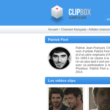
C
Accueil
>
Chanson française
›
Artistes chanso
française de Patrick Fiori
Patrick Fiori
Patrick Jean-François C
nom d’artiste Patrick Fio
et d’un père originaire d’
En 1993 il se classe à l
Un an plus tard il sort so
avec sa participation à 
Phoebus. Patrick Fiori a
2014.
Les vidéos clips