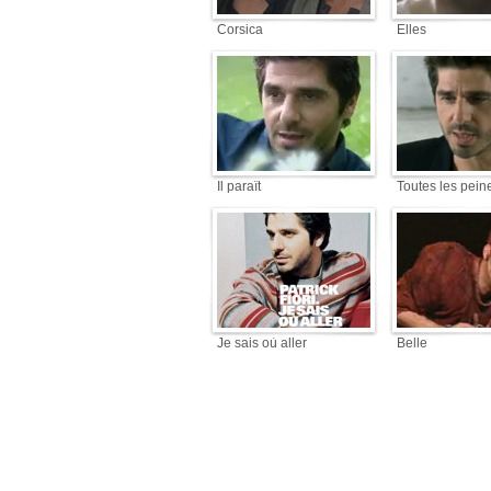
Corsica
Elles
Il paraît
Toutes les pein
Je sais où aller
Belle