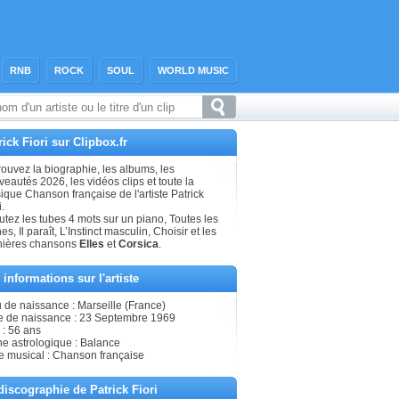
RNB
ROCK
SOUL
WORLD MUSIC
rick Fiori sur Clipbox.fr
ouvez la biographie, les albums, les
eautés 2026, les vidéos clips et toute la
que Chanson française de l'artiste Patrick
i.
tez les tubes 4 mots sur un piano, Toutes les
es, Il paraît, L’Instinct masculin, Choisir et les
nières chansons
Elles
et
Corsica
.
 informations sur l'artiste
 de naissance : Marseille (France)
e de naissance : 23 Septembre 1969
 : 56 ans
ne astrologique : Balance
le musical : Chanson française
discographie de Patrick Fiori