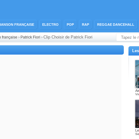
HANSON FRANÇAISE
ELECTRO
POP
RAP
REGGAE DANCEHALL
Clip Choisir de Patrick Fiori
n française
›
Patrick Fiori
›
Les
Ai
Vi
Le
Se