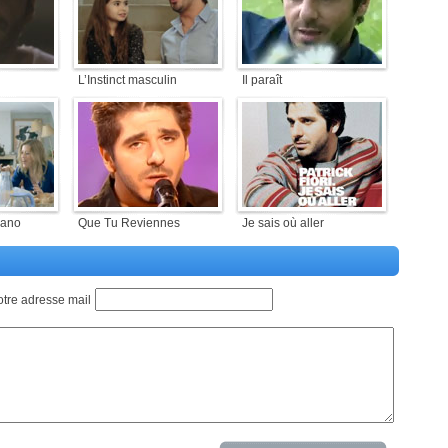
L’Instinct masculin
Il paraît
iano
Que Tu Reviennes
Je sais où aller
otre adresse mail