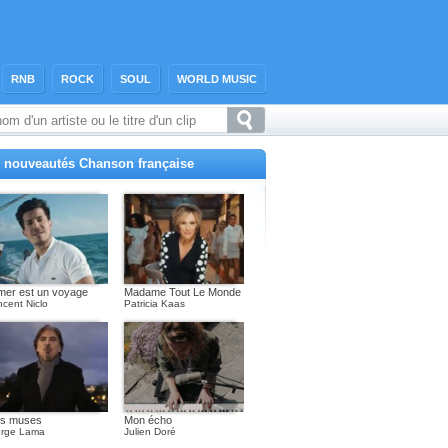
RNB
ROCK
SOUL
WORLD MUSIC
 nouveautés Chanson française
mer est un voyage
Madame Tout Le Monde
ncent Niclo
Patricia Kaas
s muses
Mon écho
rge Lama
Julien Doré