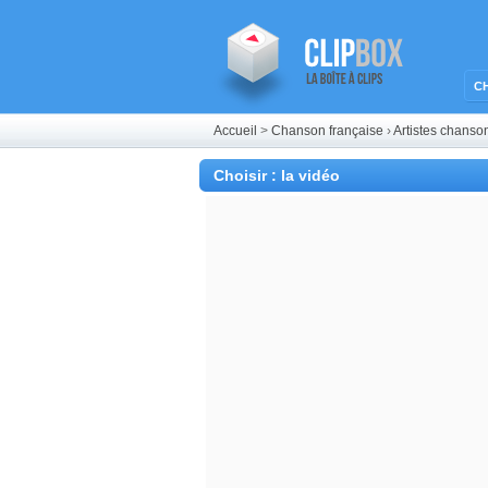
C
Accueil
>
Chanson française
›
Artistes chanso
Choisir : la vidéo