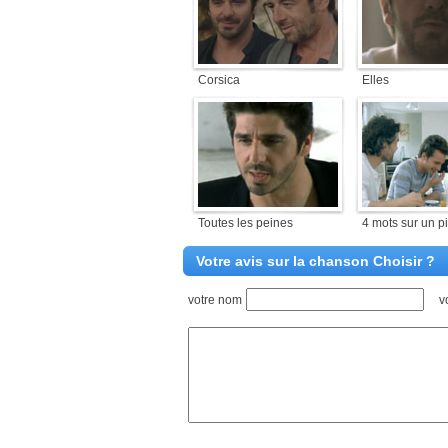
Corsica
Elles
Toutes les peines
4 mots sur un p
Votre avis sur la chanson Choisir ?
votre nom
v