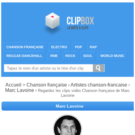
CHANSON FRANÇAISE
ELECTRO
POP
RAP
REGGAE DANCEHALL
RNB
ROCK
SOUL
WORLD MUSIC
Accueil
>
Chanson française
›
Artistes chanson-francaise
›
Marc Lavoine
›
Regardez les clips vidéo Chanson française de Marc
Lavoine
Marc Lavoine