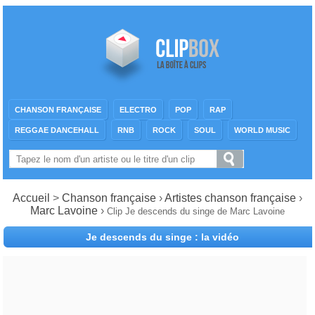
CHANSON FRANÇAISE
ELECTRO
POP
RAP
REGGAE DANCEHALL
RNB
ROCK
SOUL
WORLD MUSIC
Accueil
>
Chanson française
›
Artistes chanson française
›
Marc Lavoine
›
Clip Je descends du singe de Marc Lavoine
Je descends du singe : la vidéo