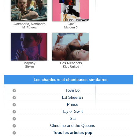
Alexandrie, Alexandra
Cold
M. Pokora
Maroon 5
Mayday
Des Ricochets
Shy'm
Kids United
Les chanteurs et chanteuses similaires
Tove Lo
Ed Sheeran
Prince
Taylor Swift
Sia
Christine and the Queens
Tous les artistes pop