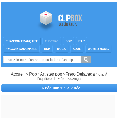
CHANSON FRANÇAISE
ELECTRO
POP
RAP
REGGAE DANCEHALL
RNB
ROCK
SOUL
WORLD MUSIC
Accueil
>
Pop
›
Artistes pop
›
Fréro Delavega
›
Clip À
l’équilibre de Fréro Delavega
À l’équilibre : la vidéo