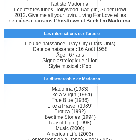
l'artiste Madonna.
Ecoutez les tubes Hollywood, Bad girl, Super Bowl
2012, Give me all your luvin, Living For Love et les
dernières chansons
Ghosttown
et
Bitch I’m Madonna
.
Les informations sur l'artiste
Lieu de naissance : Bay City (Etats-Unis)
Date de naissance : 16 Août 1958
Âge : 67 ans
Signe astrologique : Lion
Style musical : Pop
La discographie de Madonna
Madonna (1983)
Like a Virgin (1984)
True Blue (1986)
Like a Prayer (1989)
Erotica (1992)
Bedtime Stories (1994)
Ray of Light (1998)
Music (2000)
American Life (2003)
Confessions on a Dance Floor (2005)