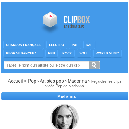
CHANSON FRANÇAISE
ELECTRO
POP
RAP
REGGAE DANCEHALL
RNB
ROCK
SOUL
WORLD MUSIC
Accueil
>
Pop
›
Artistes pop
›
Madonna
›
Regardez les clips
vidéo Pop de Madonna
Madonna