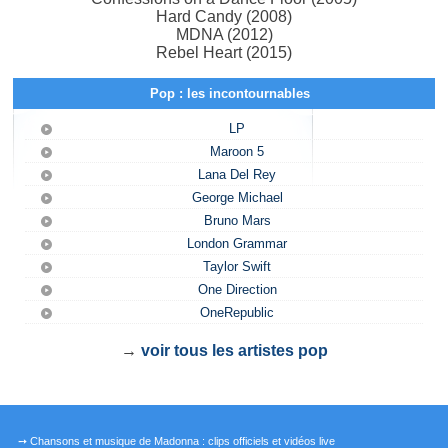
Hard Candy (2008)
MDNA (2012)
Rebel Heart (2015)
Pop : les incontournables
LP
Maroon 5
Lana Del Rey
George Michael
Bruno Mars
London Grammar
Taylor Swift
One Direction
OneRepublic
→
voir tous les artistes pop
➙ Chansons et musique de Madonna : clips officiels et vidéos live