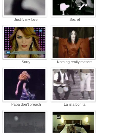
Justify my love
Secret
Sorry
Nothing really matters
Papa don’t preach
La isla bonita