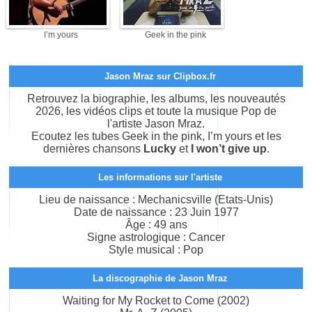
I’m yours
Geek in the pink
Jason Mraz sur Clipbox.fr
Retrouvez la biographie, les albums, les nouveautés
2026, les vidéos clips et toute la musique Pop de
l'artiste Jason Mraz.
Ecoutez les tubes Geek in the pink, I’m yours et les
dernières chansons
Lucky
et
I won’t give up
.
Les informations sur l'artiste
Lieu de naissance : Mechanicsville (Etats-Unis)
Date de naissance : 23 Juin 1977
Âge : 49 ans
Signe astrologique : Cancer
Style musical : Pop
La discographie de Jason Mraz
Waiting for My Rocket to Come (2002)