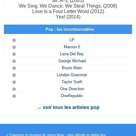
Mr. A–Z (2005)
We Sing. We Dance. We Steal Things. (2008)
Love Is a Four Letter Word (2012)
Yes! (2014)
Pop : les incontournables
LP
Maroon 5
Lana Del Rey
George Michael
Bruno Mars
London Grammar
Taylor Swift
One Direction
OneRepublic
→
voir tous les artistes pop
➙ Chansons et musique de Jason Mraz : clips officiels et vidéos live