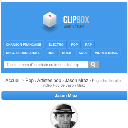
CHANSON FRANÇAISE
ELECTRO
POP
RAP
REGGAE DANCEHALL
RNB
ROCK
SOUL
WORLD MUSIC
Accueil
>
Pop
›
Artistes pop
›
Jason Mraz
›
Regardez les clips
vidéo Pop de Jason Mraz
Jason Mraz