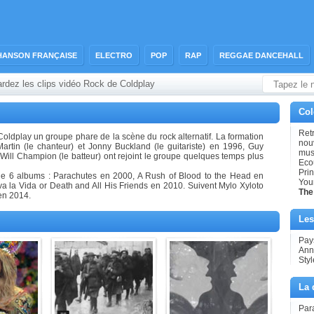
HANSON FRANÇAISE
ELECTRO
POP
RAP
REGGAE DANCEHALL
rdez les clips vidéo Rock de Coldplay
Col
Retr
oldplay un groupe phare de la scène du rock alternatif. La formation
nouv
artin (le chanteur) et Jonny Buckland (le guitariste) en 1996, Guy
mus
 Will Champion (le batteur) ont rejoint le groupe quelques temps plus
Ecou
Prin
 de 6 albums : Parachutes en 2000, A Rush of Blood to the Head en
You
a la Vida or Death and All His Friends en 2010. Suivent Mylo Xyloto
The
en 2014.
Les
Pays
Ann
Styl
La 
Par