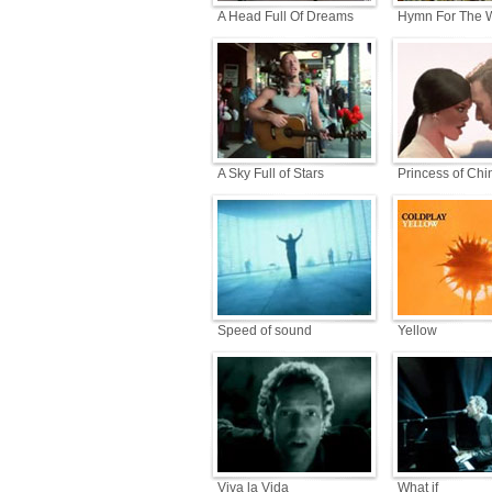
A Head Full Of Dreams
Hymn For The 
A Sky Full of Stars
Princess of Chi
Speed of sound
Yellow
Viva la Vida
What if