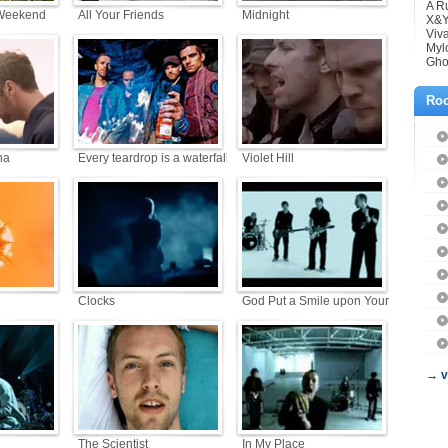
A R
Weekend
All Your Friends
Midnight
X&Y
Viva
Myl
Gho
Roc
na
Every teardrop is a waterfall
Violet Hill
Clocks
God Put a Smile upon Your Face
→
v
The Scientist
In My Place