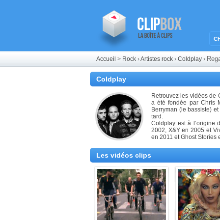
C
Rega
Accueil
>
Rock
›
Artistes rock
›
Coldplay
›
Coldplay
Retrouvez les vidéos de C
a été fondée par Chris M
Berryman (le bassiste) et
tard.
Coldplay est à l’origine
2002, X&Y en 2005 et Viv
en 2011 et Ghost Stories 
Les vidéos clips