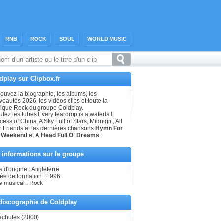
RNB
ROCK
SOUL
WORLD MUSIC
dplay sur Clipbox.fr
ouvez la biographie, les albums, les
eautés 2026, les vidéos clips et toute la
ique Rock du groupe Coldplay.
tez les tubes Every teardrop is a waterfall,
cess of China, A Sky Full of Stars, Midnight, All
r Friends et les dernières chansons
Hymn For
 Weekend
et
A Head Full Of Dreams
.
 informations sur le groupe
 d'origine : Angleterre
ée de formation : 1996
e musical : Rock
discographie de Coldplay
achutes (2000)