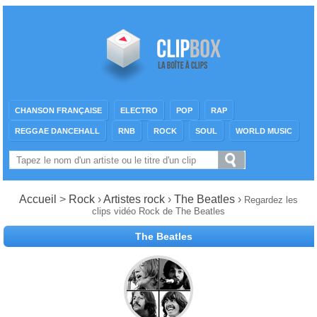
CHANSON FRANÇAISE
ELECTRO
POP
RAP
REGGAE DANCEHALL
RNB
ROCK
SOUL
WORLD MUSIC
Accueil
>
Rock
›
Artistes rock
›
The Beatles
›
Regardez les
clips vidéo Rock de The Beatles
The Beatles