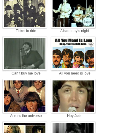
Ticket to ride
A hard day’s night
Can’t buy me love
All you need is love
Across the universe
Hey Jude