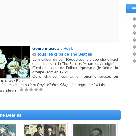
Les
Genre musical :
Rock
Tous les clips de The Beatles
Le meilleur du son Rock avec le vidéo-clip officiel
de la chanson de The Beatles "A hard day’s night".
C’est un extrait de l’album éponyme (le 3ème du
groupe) sorti en 1964.
Cette chanson connaît un énorme succès en
re et aux Etats-unis.
idéo de l'album
A Hard Day's Night (1964)
a été regardée 14 fois.
 visiteurs :
The Beatles