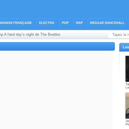
HANSON FRANÇAISE
ELECTRO
POP
RAP
REGGAE DANCEHALL
lip A hard day’s night de The Beatles
Les
Ta
L
Je
Pl