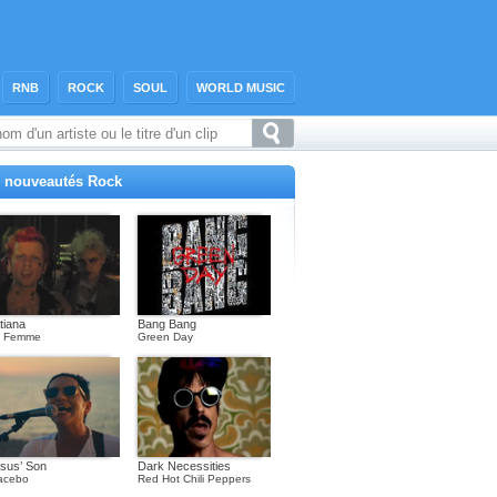
RNB
ROCK
SOUL
WORLD MUSIC
 nouveautés Rock
tiana
Bang Bang
a Femme
Green Day
sus’ Son
Dark Necessities
acebo
Red Hot Chili Peppers