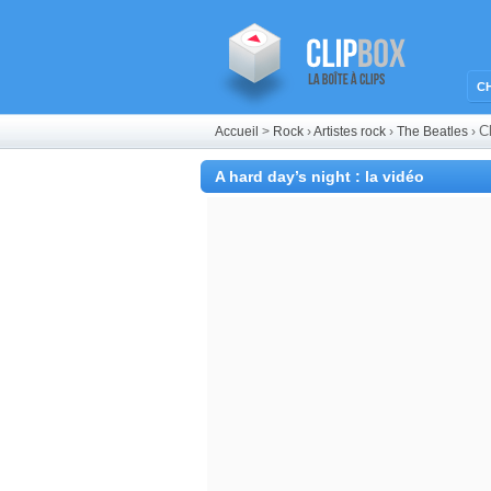
C
C
Accueil
>
Rock
›
Artistes rock
›
The Beatles
›
A hard day’s night : la vidéo