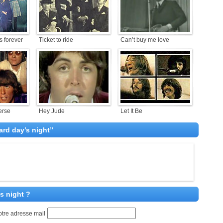
s forever
Ticket to ride
Can’t buy me love
erse
Hey Jude
Let It Be
rd day’s night”
s night ?
otre adresse mail