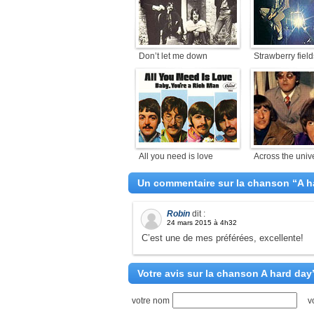
Don’t let me down
Strawberry field
All you need is love
Across the univ
Un commentaire sur la chanson “A ha
Robin
dit :
24 mars 2015 à 4h32
C’est une de mes préférées, excellente!
Votre avis sur la chanson A hard day’
votre nom
v