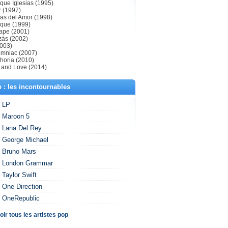
ique Iglesias (1995)
r (1997)
as del Amor (1998)
ique (1999)
ape (2001)
zás (2002)
2003)
omniac (2007)
horia (2010)
 and Love (2014)
 : les incontournables
LP
Maroon 5
Lana Del Rey
George Michael
Bruno Mars
London Grammar
Taylor Swift
One Direction
OneRepublic
oir tous les artistes pop