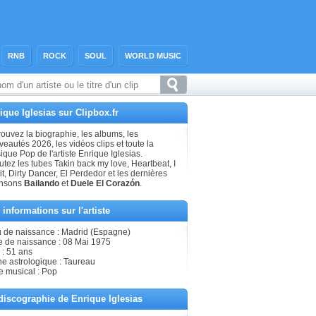
RNB
ROCK
SOUL
WORLD MUSIC
ique Iglesias sur Clipbox.fr
ouvez la biographie, les albums, les
eautés 2026, les vidéos clips et toute la
que Pop de l'artiste Enrique Iglesias.
tez les tubes Takin back my love, Heartbeat, I
 it, Dirty Dancer, El Perdedor et les dernières
nsons
Bailando
et
Duele El Corazón
.
 informations sur l'artiste
u de naissance : Madrid (Espagne)
e de naissance : 08 Mai 1975
 : 51 ans
ne astrologique : Taureau
e musical : Pop
discographie de Enrique Iglesias