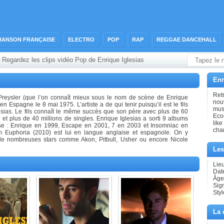
HANSON FRANÇAISE
ELECTRO
POP
RAP
REGGAE DANCEHALL
Regardez les clips vidéo Pop de Enrique Iglesias
›
Enr
Retr
 Preysler (que l’on connaît mieux sous le nom de scène de Enrique
nouv
en Espagne le 8 mai 1975. L’artiste a de qui tenir puisqu’il est le fils
musi
glesias. Le fils connaît le même succès que son père avec plus de 60
Ecou
et plus de 40 millions de singles. Enrique Iglesias a sorti 9 albums
like
se : Enrique en 1999, Escape en 2001, 7 en 2003 et Insomniac en
cha
 Euphoria (2010) est lui en langue anglaise et espagnole. On y
 de nombreuses stars comme Akon, Pitbull, Usher ou encore Nicole
Les
Lie
Dat
Âge
Sig
Styl
La 