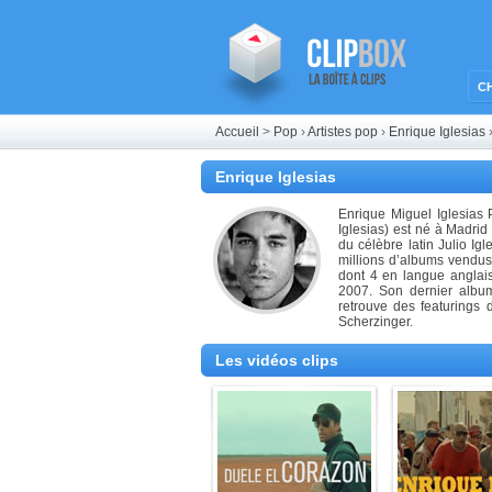
C
Accueil
>
Pop
›
Artistes pop
›
Enrique Iglesias
Enrique Iglesias
Enrique Miguel Iglesias
Iglesias) est né à Madrid 
du célèbre latin Julio I
millions d’albums vendus 
dont 4 en langue anglai
2007. Son dernier album
retrouve des featurings
Scherzinger.
Les vidéos clips