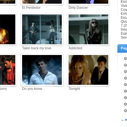
Enr
Vivi
El Perdedor
Dirty Dancer
Cos
Enr
Esc
Qui
7 (
Ins
Eup
Sex
Takin back my love
Addicted
Pop
Sorry
Do you know
Tonight
→
v