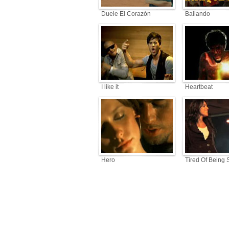
Duele El Corazón
Bailando
I like it
Heartbeat
Hero
Tired Of Being 