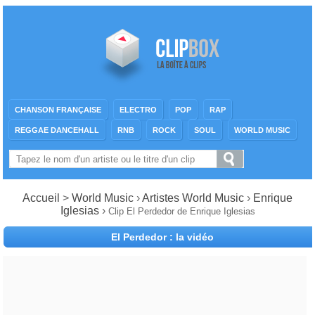
CHANSON FRANÇAISE
ELECTRO
POP
RAP
REGGAE DANCEHALL
RNB
ROCK
SOUL
WORLD MUSIC
Accueil
>
World Music
›
Artistes World Music
›
Enrique
Iglesias
›
Clip El Perdedor de Enrique Iglesias
El Perdedor : la vidéo