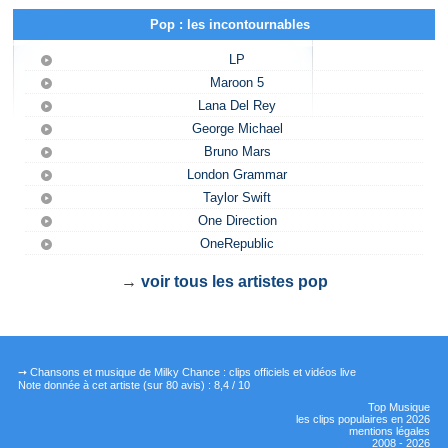
Pop : les incontournables
LP
Maroon 5
Lana Del Rey
George Michael
Bruno Mars
London Grammar
Taylor Swift
One Direction
OneRepublic
→
voir tous les artistes pop
➙ Chansons et musique de Milky Chance : clips officiels et vidéos live
Note donnée à cet artiste
(sur
80
avis) :
8,4
/
10
Top Musique
les clips populaires en 2026
mentions légales
2008 - 2026