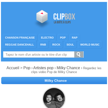
CHANSON FRANÇAISE
ELECTRO
POP
RAP
REGGAE DANCEHALL
RNB
ROCK
SOUL
WORLD MUSIC
Accueil
>
Pop
›
Artistes pop
›
Milky Chance
›
Regardez les
clips vidéo Pop de Milky Chance
Milky Chance