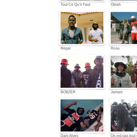
Tout Ce Qu’il Faut
Oblah
Illégal
Rosa
BOBZER
Jamais
Dani Alves
On est pas tout 