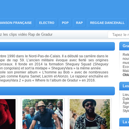
HANSON FRANÇAISE
ELECTRO
POP
RAP
REGGAE DANCEHALL
z les clips vidéo Rap de Gradur
Gra
Retr
bre 1990 dans le Nord-Pas-de-Calais. Il a débuté sa carrière dans le
nouv
pe de rap 59. L’ancien militaire évoque avec fierté ses origines
musi
orceaux. Il fonde en 2014 la formation Sheguey Squad (
Sheguey
Ecou
n congolais) et sort la mixtape « ShegueyVara » la même année.
Mal
évoile son premier album « L’homme au Bob » avec de nombreuses
Obl
nçais comme Kayna Samet, Lacrim et Alonzo. Le rappeur enchaîne en
hegueyVara 2 » puis « Where Is l’album de Gradur » en 2016.
Les
Lie
Dat
Âge
Sig
Styl
La 