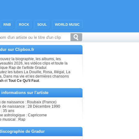
RNB
ROCK
SOUL
WORLD MUSIC
dur sur Clipbox.fr
ouvez la biographie, les albums, les
eautés 2026, les vidéos clips et toute la
que Rap de l'artiste Gradur.
tez les tubes La Douille, Rosa, Illégal, La
a, Dans ma vie et les dernières chansons
ah
et
Tout Ce Qu’il Faut
.
 informations sur l'artiste
u de naissance : Roubaix (France)
e de naissance : 28 Décembre 1990
 : 35 ans
ne astrologique : Capricorne
e musical : Rap
discographie de Gradur