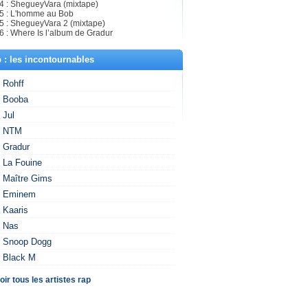
4 : ShegueyVara (mixtape)
5 : L'homme au Bob
5 : ShegueyVara 2 (mixtape)
6 : Where Is l’album de Gradur
 : les incontournables
Rohff
Booba
Jul
NTM
Gradur
La Fouine
Maître Gims
Eminem
Kaaris
Nas
Snoop Dogg
Black M
oir tous les artistes rap