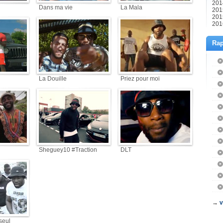
201
Dans ma vie
La Mala
201
201
201
Rap
La Douille
Priez pour moi
Sheguey10 #Traction
DLT
→
v
seul