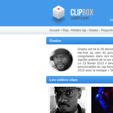
C
Regarde
Accueil
>
Rap
›
Artistes rap
›
Gradur
›
Gradur
Gradur est né le 28 décem
hip-hop au sein du grou
congolaises dans ses m
signifie
enfants de la rue
e
Le 23 février 2015 il d
personnalités du rap fra
2015 avec la mixtape « S
Les vidéos clips