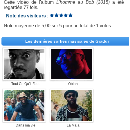
Cette vidéo de l'album
L'homme au Bob (2015)
a été
regardée 77 fois.
Note des visiteurs :
Note moyenne de
5,00
sur
5
pour un total de
1 votes
.
Les dernières sorties musicales de Gradur
Tout Ce Qu’il Faut
Oblah
Dans ma vie
La Mala