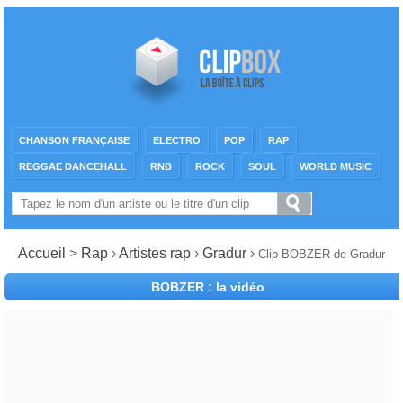
CHANSON FRANÇAISE
ELECTRO
POP
RAP
REGGAE DANCEHALL
RNB
ROCK
SOUL
WORLD MUSIC
Accueil
>
Rap
›
Artistes rap
›
Gradur
›
Clip BOBZER de Gradur
BOBZER : la vidéo