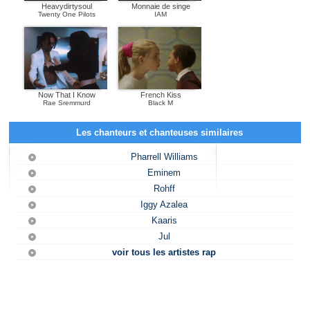
Heavydirtysoul
Monnaie de singe
Twenty One Pilots
IAM
Now That I Know
French Kiss
Rae Sremmurd
Black M
Les chanteurs et chanteuses similaires
Pharrell Williams
Eminem
Rohff
Iggy Azalea
Kaaris
Jul
voir tous les artistes rap