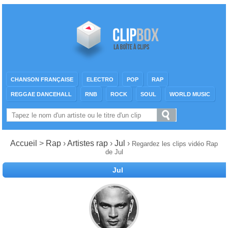
CHANSON FRANÇAISE
ELECTRO
POP
RAP
REGGAE DANCEHALL
RNB
ROCK
SOUL
WORLD MUSIC
Accueil
>
Rap
›
Artistes rap
›
Jul
›
Regardez les clips vidéo Rap
de Jul
Jul