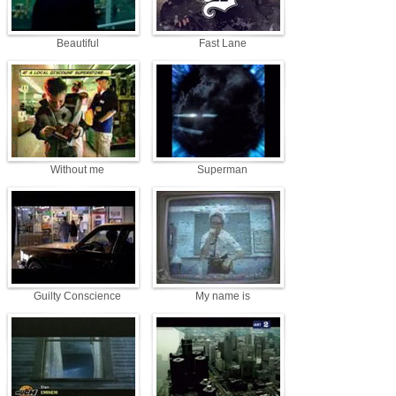
Beautiful
Fast Lane
Without me
Superman
Guilty Conscience
My name is