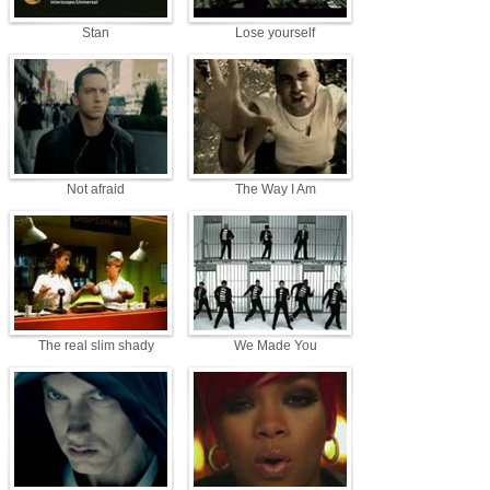
Stan
Lose yourself
Not afraid
The Way I Am
The real slim shady
We Made You