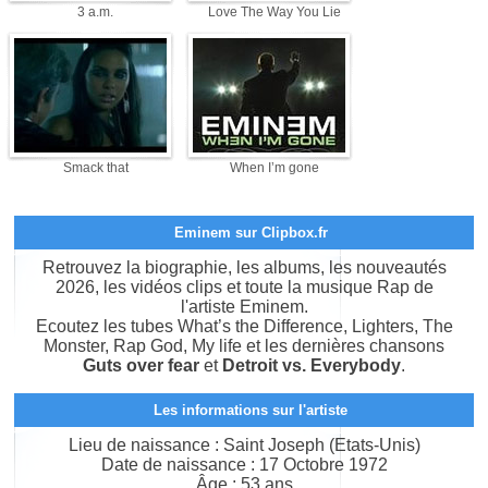
3 a.m.
Love The Way You Lie
Smack that
When I’m gone
Eminem sur Clipbox.fr
Retrouvez la biographie, les albums, les nouveautés
2026, les vidéos clips et toute la musique Rap de
l'artiste Eminem.
Ecoutez les tubes What’s the Difference, Lighters, The
Monster, Rap God, My life et les dernières chansons
Guts over fear
et
Detroit vs. Everybody
.
Les informations sur l'artiste
Lieu de naissance : Saint Joseph (Etats-Unis)
Date de naissance : 17 Octobre 1972
Âge : 53 ans