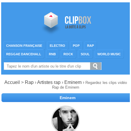
CHANSON FRANÇAISE
ELECTRO
POP
RAP
REGGAE DANCEHALL
RNB
ROCK
SOUL
WORLD MUSIC
Accueil
>
Rap
›
Artistes rap
›
Eminem
›
Regardez les clips vidéo
Rap de Eminem
Eminem