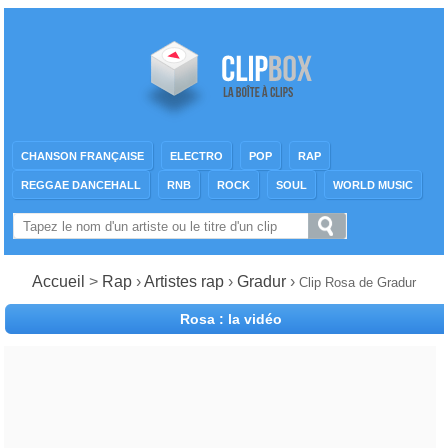
CHANSON FRANÇAISE
ELECTRO
POP
RAP
REGGAE DANCEHALL
RNB
ROCK
SOUL
WORLD MUSIC
Accueil
>
Rap
›
Artistes rap
›
Gradur
›
Clip Rosa de Gradur
Rosa : la vidéo