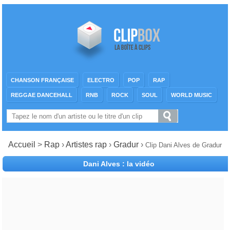
CHANSON FRANÇAISE
ELECTRO
POP
RAP
REGGAE DANCEHALL
RNB
ROCK
SOUL
WORLD MUSIC
Accueil
>
Rap
›
Artistes rap
›
Gradur
›
Clip Dani Alves de Gradur
Dani Alves : la vidéo