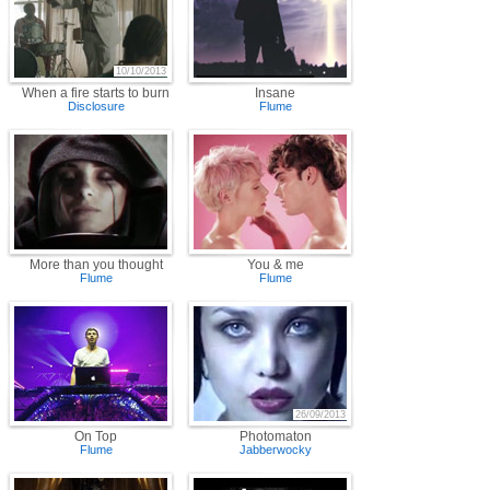
10/10/2013
When a fire starts to burn
Insane
Disclosure
Flume
More than you thought
You & me
Flume
Flume
26/09/2013
On Top
Photomaton
Flume
Jabberwocky