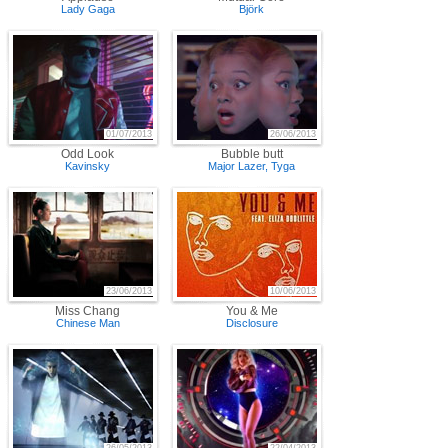
Lady Gaga
Björk
01/07/2013
26/06/2013
Odd Look
Bubble butt
Kavinsky
Major Lazer
,
Tyga
23/06/2013
10/06/2013
Miss Chang
You & Me
Chinese Man
Disclosure