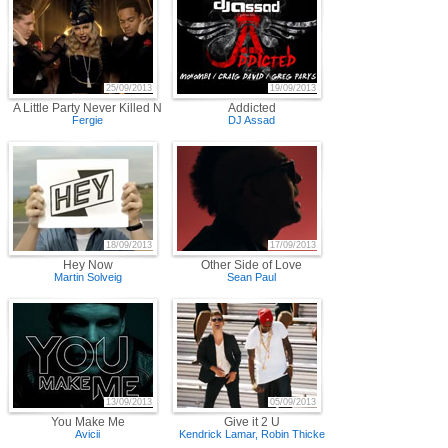
25/09/2013
19/09/2013
A Little Party Never Killed Nobody (All We Got)
Addicted
Fergie
DJ Assad
18/09/2013
17/09/2013
Hey Now
Other Side of Love
Martin Solveig
Sean Paul
13/09/2013
05/09/2013
You Make Me
Give it 2 U
Avicii
Kendrick Lamar
,
Robin Thicke