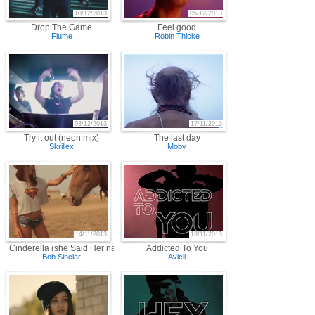
10/12/2013
05/12/2013
Drop The Game
Feel good
Flume
Robin Thicke
03/12/2013
17/11/2013
Try it out (neon mix)
The last day
Skrillex
Moby
14/11/2013
13/11/2013
Cinderella (she Said Her name)
Addicted To You
Bob Sinclar
Avicii