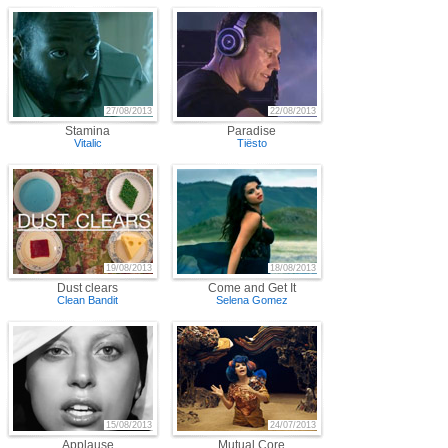
27/08/2013
22/08/2013
Stamina
Paradise
Vitalic
Tiësto
19/08/2013
18/08/2013
Dust clears
Come and Get It
Clean Bandit
Selena Gomez
15/08/2013
24/07/2013
Applause
Mutual Core