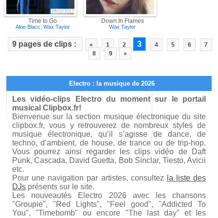
28/02/2013
Time to Go
Down In Flames
Aloe Blacc
,
Wax Taylor
Wax Taylor
9 pages de clips :
3
«
1
2
4
5
6
7
8
9
»
Electro : la musique de 2026
Les vidéo-clips Electro du moment sur le portail
musical Clipbox.fr!
Bienvenue sur la section musique électronique du site
clipbox.fr, vous y retrouverez de nombreux styles de
musique électronique, qu’il s’agisse de dance, de
techno, d’ambient, de house, de trance ou de trip-hop.
Vous pourrez ainsi regarder les clips vidéo de Daft
Punk, Cascada, David Guetta, Bob Sinclar, Tiesto, Avicii
etc.
Pour une navigation par artistes, consultez
la liste des
DJs
présents sur le site.
Les nouveautés Electro 2026 avec les chansons
"Groupie", "Red Lights", "Feel good", "Addicted To
You", "Timebomb" ou encore "The last day" et les