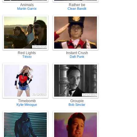
Animals
Rather be
Martin Garrix
Clean Bandit
11/01/2014
Red Lights
Instant Crush
Tiësto
Daft Punk
21/12/2013
12/12/2013
Timebomb
Groupie
Kylie Minogue
Bob Sinclar