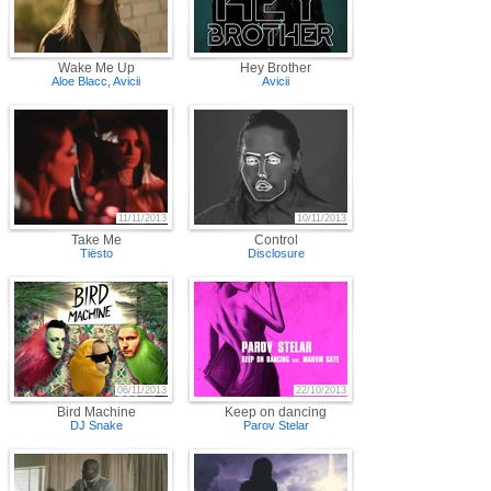
Wake Me Up
Hey Brother
Aloe Blacc
,
Avicii
Avicii
11/11/2013
10/11/2013
Take Me
Control
Tiësto
Disclosure
06/11/2013
22/10/2013
Bird Machine
Keep on dancing
DJ Snake
Parov Stelar