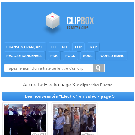
CHANSON FRANÇAISE
ELECTRO
POP
RAP
REGGAE DANCEHALL
RNB
ROCK
SOUL
WORLD MUSIC
Accueil
>
Electro page 3
>
clips vidéo Electro
Les nouveautés "Electro" en vidéo - page 3
29/01/2014
19/01/2014