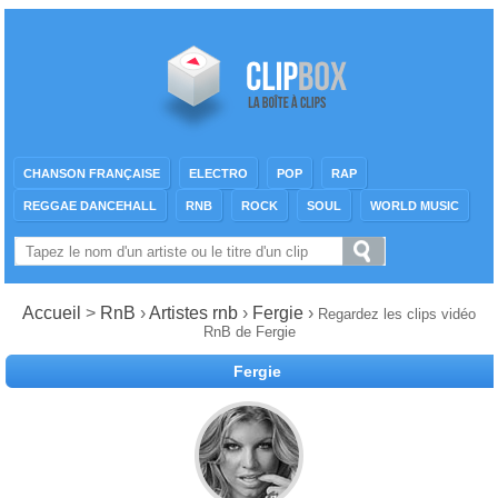
CHANSON FRANÇAISE
ELECTRO
POP
RAP
REGGAE DANCEHALL
RNB
ROCK
SOUL
WORLD MUSIC
Accueil
>
RnB
›
Artistes rnb
›
Fergie
›
Regardez les clips vidéo
RnB de Fergie
Fergie