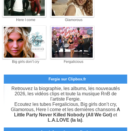
Here I come
Glamorous
Big girls don’t cry
Fergalicious
Fergie sur Clipbox.fr
Retrouvez la biographie, les albums, les nouveautés
2026, les vidéos clips et toute la musique RnB de
l'artiste Fergie.
Ecoutez les tubes Fergalicious, Big girls don’t cry,
Glamorous, Here I come et les dernières chansons
A
Little Party Never Killed Nobody (All We Got)
et
L.A.LOVE (la la)
.