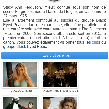
Stacy Ann Ferguson, mieux connue sous son nom de
scène Fergie, est née à Hacienda Heights en Californie le
27 mars 1975 .
Elle a largement contribué au succès du groupe Black
Eyed Peas en tant que chanteuse, elle mène parallélement
une carrière solo avec entre autres l’album « The Dutchess
» sorti en 2006. Son second album solo sort en 2015, le
premier extrait de cet album « L.A Love (La La) » fait un
carton. Vous pouvez également visionner tous
les clips du
groupe Black Eyed Peas
.
Les vidéos clips
L.A.LOVE (la la)
A Little Party Never Killed Nobody (All We Got)