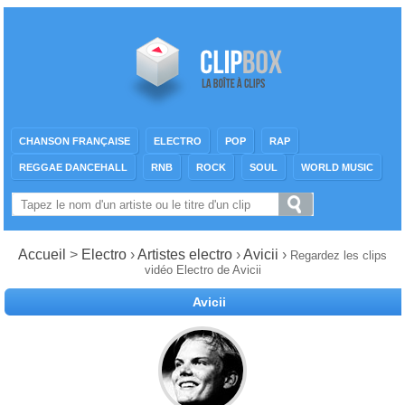
CHANSON FRANÇAISE
ELECTRO
POP
RAP
REGGAE DANCEHALL
RNB
ROCK
SOUL
WORLD MUSIC
Accueil
>
Electro
›
Artistes electro
›
Avicii
›
Regardez les clips
vidéo Electro de Avicii
Avicii