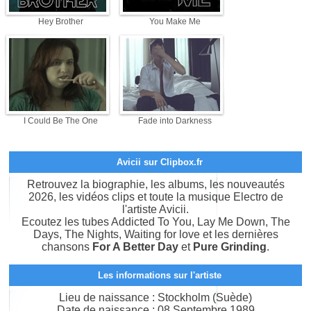
Hey Brother
You Make Me
I Could Be The One
Fade into Darkness
Avicii sur Clipbox.fr
Retrouvez la biographie, les albums, les nouveautés
2026, les vidéos clips et toute la musique Electro de
l'artiste Avicii.
Ecoutez les tubes Addicted To You, Lay Me Down, The
Days, The Nights, Waiting for love et les dernières
chansons
For A Better Day
et
Pure Grinding
.
Les informations sur l'artiste
Lieu de naissance : Stockholm (Suède)
Date de naissance : 08 Septembre 1989