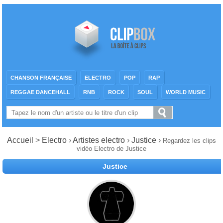
CHANSON FRANÇAISE
ELECTRO
POP
RAP
REGGAE DANCEHALL
RNB
ROCK
SOUL
WORLD MUSIC
Accueil
>
Electro
›
Artistes electro
›
Justice
›
Regardez les clips
vidéo Electro de Justice
Justice