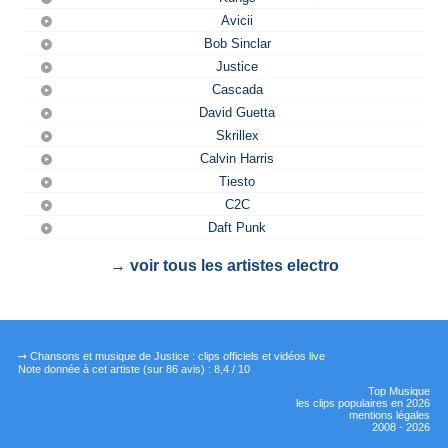
Avicii
Bob Sinclar
Justice
Cascada
David Guetta
Skrillex
Calvin Harris
Tiesto
C2C
Daft Punk
→
voir tous les artistes electro
➙ Chansons et musique de Justice : clips officiels et vidéos live
Note donnée à cet artiste
(sur
86
avis) :
8,4
/
10
Top Musique
les clips populaires en 2026
mentions légales
2008 - 2026