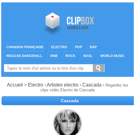
CHANSON FRANÇAISE
ELECTRO
POP
RAP
REGGAE DANCEHALL
RNB
ROCK
SOUL
WORLD MUSIC
Accueil
>
Electro
›
Artistes electro
›
Cascada
›
Regardez les
clips vidéo Electro de Cascada
Cascada