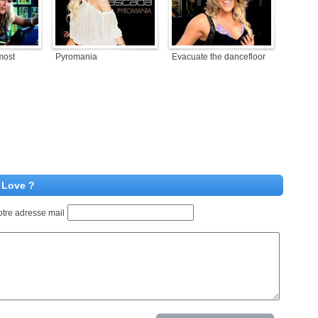
most
Pyromania
Evacuate the dancefloor
 Love ?
otre adresse mail