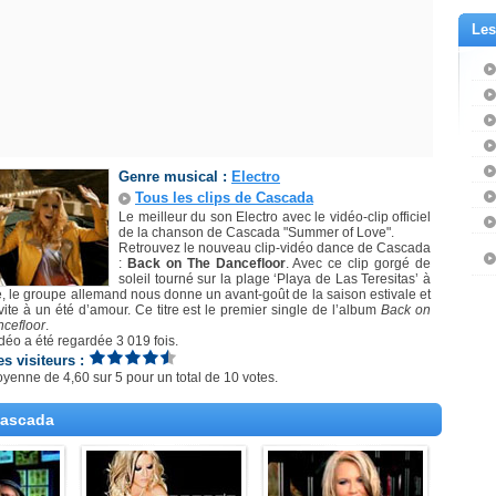
Les
Genre musical :
Electro
Tous les clips de Cascada
Le meilleur du son Electro avec le vidéo-clip officiel
de la chanson de Cascada "Summer of Love".
Retrouvez le nouveau clip-vidéo dance de Cascada
:
Back on The Dancefloor
. Avec ce clip gorgé de
soleil tourné sur la plage ‘Playa de Las Teresitas’ à
e, le groupe allemand nous donne un avant-goût de la saison estivale et
vite à un été d’amour. Ce titre est le premier single de l’album
Back on
cefloor
.
déo a été regardée 3 019 fois.
es visiteurs :
oyenne de
4,60
sur
5
pour un total de
10 votes
.
Cascada