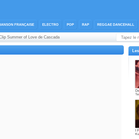
HANSON FRANÇAISE
ELECTRO
POP
RAP
REGGAE DANCEHALL
Clip Summer of Love de Cascada
Les
De
Ta
I 
Ku