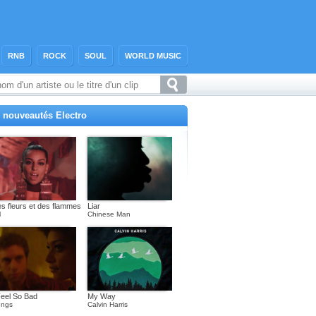
RNB
ROCK
SOUL
WORLD MUSIC
 nouveautés Electro
s fleurs et des flammes
Liar
l
Chinese Man
Feel So Bad
My Way
ngs
Calvin Harris