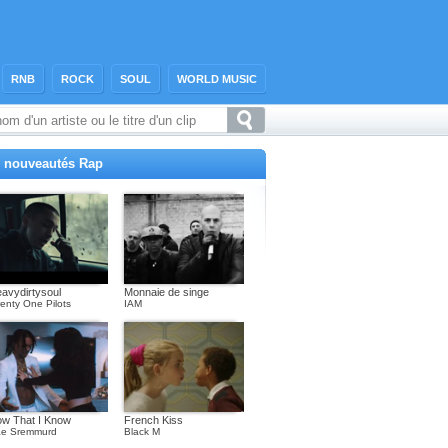
RNB
ROCK
SOUL
WORLD MUSIC
 nouveautés Rap
avydirtysoul
Monnaie de singe
enty One Pilots
IAM
w That I Know
French Kiss
e Sremmurd
Black M