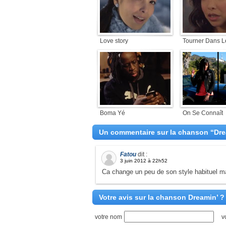
Love story
Tourner Dans L
Boma Yé
On Se Connaît
Un commentaire sur la chanson “Dre
Fatou
dit :
3 juin 2012 à 22h52
Ca change un peu de son style habituel ma
Votre avis sur la chanson Dreamin’ ?
votre nom
v