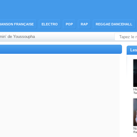
HANSON FRANÇAISE
ELECTRO
POP
RAP
REGGAE DANCEHALL
amin’ de Youssoupha
Les
He
Tw
No
Ra