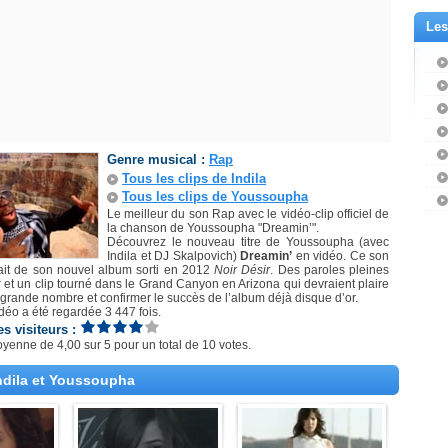
Les
Genre musical :
Rap
Tous les clips de Indila
Tous les clips de Youssoupha
Le meilleur du son Rap avec le vidéo-clip officiel de
la chanson de Youssoupha "Dreamin’".
Découvrez le nouveau titre de Youssoupha (avec
Indila et DJ Skalpovich)
Dreamin’
en vidéo. Ce son
rait de son nouvel album sorti en 2012
Noir Désir
. Des paroles pleines
r et un clip tourné dans le Grand Canyon en Arizona qui devraient plaire
 grande nombre et confirmer le succès de l’album déjà disque d’or.
déo a été regardée 3 447 fois.
es visiteurs :
oyenne de
4,00
sur
5
pour un total de
10 votes
.
Indila et Youssoupha