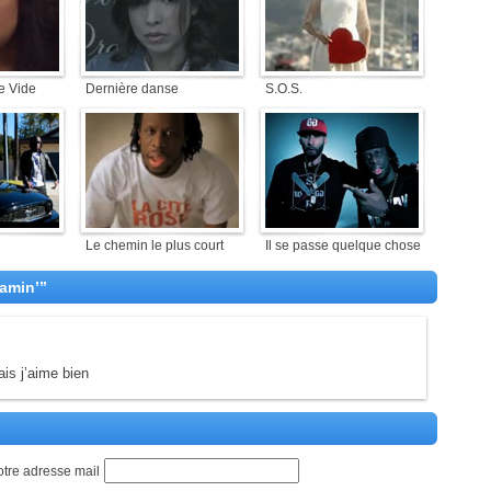
e Vide
Dernière danse
S.O.S.
Le chemin le plus court
Il se passe quelque chose
amin’”
is j’aime bien
otre adresse mail