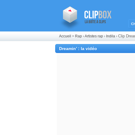
C
Clip Dre
Accueil
>
Rap
›
Artistes rap
›
Indila
›
Dreamin’ : la vidéo