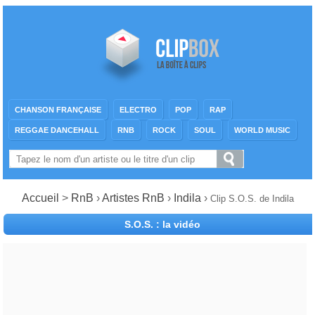
CHANSON FRANÇAISE
ELECTRO
POP
RAP
REGGAE DANCEHALL
RNB
ROCK
SOUL
WORLD MUSIC
Accueil
>
RnB
›
Artistes RnB
›
Indila
›
Clip S.O.S. de Indila
S.O.S. : la vidéo