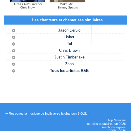
Grass Ain’t Greener
Make Me…
Chris Brown
Britney Spears
Les chanteurs et chanteuses similaires
Jason Derulo
Usher
Tal
Chris Brown
Justin Timberlake
Zaho
Tous les artistes R&B
➙ Retrouvez la musique de Indila avec la chanson S.O.S. !
Top Musique
les clips populaires en 2026
mentions légales
2008 - 2026