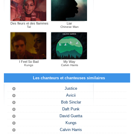
Des fleurs et des flammes
Liar
Tal
Chinese Man
I Feel So Bad
My Way
Kungs
Calvin Harris
Les chanteurs et chanteuses similaires
Justice
Avicii
Bob Sinclar
Daft Punk
David Guetta
Kungs
Calvin Harris