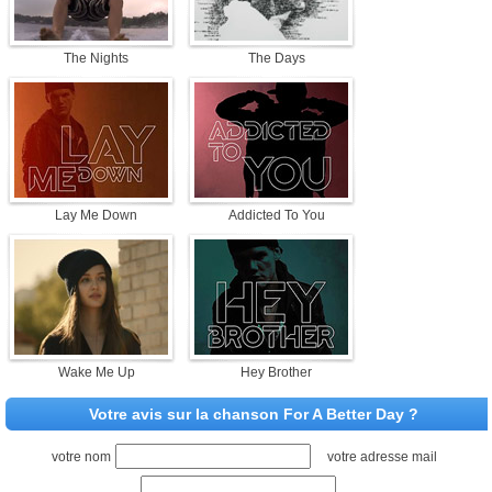
The Nights
The Days
Lay Me Down
Addicted To You
Wake Me Up
Hey Brother
Votre avis sur la chanson For A Better Day ?
votre nom
votre adresse mail