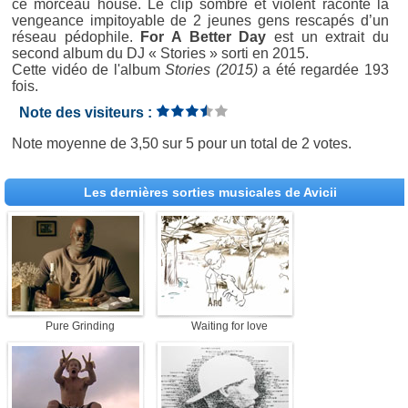
ce morceau house. Le clip sombre et violent raconte la
vengeance impitoyable de 2 jeunes gens rescapés d’un
réseau pédophile.
For A Better Day
est un extrait du
second album du DJ « Stories » sorti en 2015.
Cette vidéo de l'album
Stories (2015)
a été regardée 193
fois.
Note des visiteurs :
Note moyenne de
3,50
sur
5
pour un total de
2 votes
.
Les dernières sorties musicales de Avicii
Pure Grinding
Waiting for love