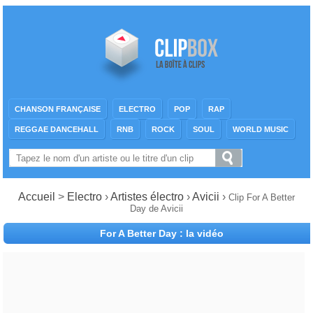
CHANSON FRANÇAISE
ELECTRO
POP
RAP
REGGAE DANCEHALL
RNB
ROCK
SOUL
WORLD MUSIC
Accueil
>
Electro
›
Artistes électro
›
Avicii
›
Clip For A Better
Day de Avicii
For A Better Day : la vidéo