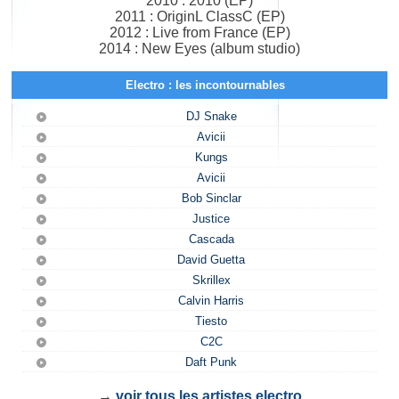
2010 : 2010 (EP)
2011 : OriginL ClassC (EP)
2012 : Live from France (EP)
2014 : New Eyes (album studio)
Electro : les incontournables
DJ Snake
Avicii
Kungs
Avicii
Bob Sinclar
Justice
Cascada
David Guetta
Skrillex
Calvin Harris
Tiesto
C2C
Daft Punk
→
voir tous les artistes electro