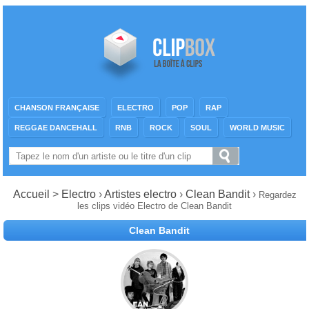
CHANSON FRANÇAISE
ELECTRO
POP
RAP
REGGAE DANCEHALL
RNB
ROCK
SOUL
WORLD MUSIC
Accueil
>
Electro
›
Artistes electro
›
Clean Bandit
›
Regardez
les clips vidéo Electro de Clean Bandit
Clean Bandit