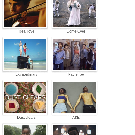
Real love
Come Over
Extraordinary
Rather be
Dust clears
A&E