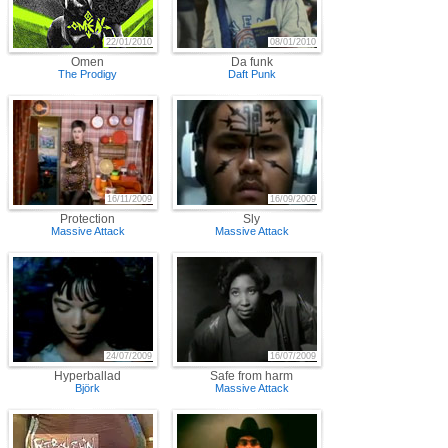
22/01/2010
08/01/2010
Omen
Da funk
The Prodigy
Daft Punk
16/11/2009
16/09/2009
Protection
Sly
Massive Attack
Massive Attack
24/07/2009
16/07/2009
Hyperballad
Safe from harm
Björk
Massive Attack