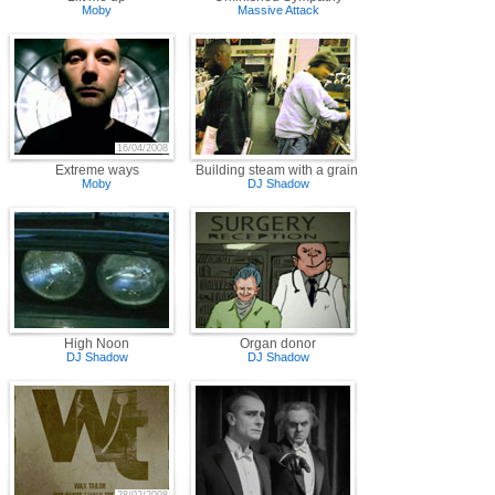
Moby
Massive Attack
16/04/2008
Extreme ways
Building steam with a grain of salt
Moby
DJ Shadow
High Noon
Organ donor
DJ Shadow
DJ Shadow