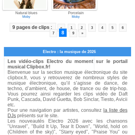
Natural blues
Porcelain
Moby
Moby
9 pages de clips :
«
1
2
3
4
5
6
8
7
9
»
Electro : la musique de 2026
Les vidéo-clips Electro du moment sur le portail
musical Clipbox.fr!
Bienvenue sur la section musique électronique du site
clipbox.fr, vous y retrouverez de nombreux styles de
musique électronique, qu’il s’agisse de dance, de
techno, d’ambient, de house, de trance ou de trip-hop.
Vous pourrez ainsi regarder les clips vidéo de Daft
Punk, Cascada, David Guetta, Bob Sinclar, Tiesto, Avicii
etc.
Pour une navigation par artistes, consultez
la liste des
DJs
présents sur le site.
Les nouveautés Electro 2026 avec les chansons
"Unravel", "Build It Up, Tear It Down", "World, hold on
(Children of the sky)", "Starry eyed", "Praise You" ou