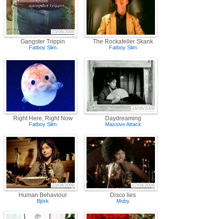
23/06/2009
Gangster Trippin
The Rockafeller Skank
Fatboy Slim
Fatboy Slim
16/05/2009
Right Here, Right Now
Daydreaming
Fatboy Slim
Massive Attack
23/04/2009
17/04/2009
Human Behaviour
Disco lies
Björk
Moby