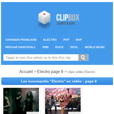
CHANSON FRANÇAISE
ELECTRO
POP
RAP
REGGAE DANCEHALL
RNB
ROCK
SOUL
WORLD MUSIC
Accueil
>
Electro page 8
>
clips vidéo Electro
Les nouveautés "Electro" en vidéo - page 8
30/06/2010
25/06/2010