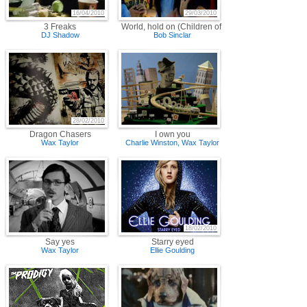
16/04/2010
29/03/2010
3 Freaks
World, hold on (Children of the sky)
DJ Shadow
Bob Sinclar
28/02/2010
Dragon Chasers
I own you
Wax Taylor
Charlie Winston
,
Wax Taylor
18/02/2010
Say yes
Starry eyed
Wax Taylor
Ellie Goulding