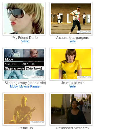
23/02/2009
My Friend Dario
A cause des garçons
Vitalic
Yelle
17/02/2009
23/01/2009
Slipping away (crier la vie)
Je veux te voir
Moby
,
Mylène Farmer
Yelle
16/07/2008
Lift me up
Unfinished Sympathy