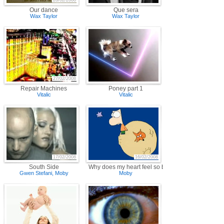
28/02/2008
Our dance
Que sera
Wax Taylor
Wax Taylor
27/02/2008
Repair Machines
Poney part 1
Vitalic
Vitalic
17/02/2008
16/02/2008
South Side
Why does my heart feel so bad
Gwen Stefani
,
Moby
Moby