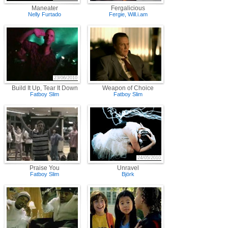
Maneater
Fergalicious
Nelly Furtado
Fergie
,
Will.i.am
23/06/2010
Build It Up, Tear It Down
Weapon of Choice
Fatboy Slim
Fatboy Slim
24/05/2010
Praise You
Unravel
Fatboy Slim
Björk