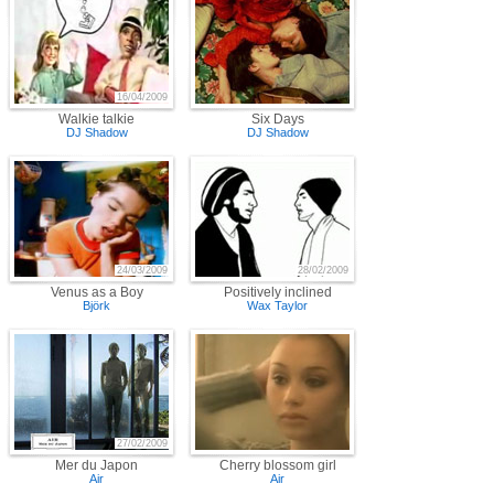
16/04/2009
Walkie talkie
Six Days
DJ Shadow
DJ Shadow
24/03/2009
28/02/2009
Venus as a Boy
Positively inclined
Björk
Wax Taylor
27/02/2009
Mer du Japon
Cherry blossom girl
Air
Air