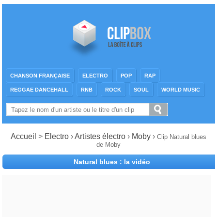
CHANSON FRANÇAISE
ELECTRO
POP
RAP
REGGAE DANCEHALL
RNB
ROCK
SOUL
WORLD MUSIC
Accueil
>
Electro
›
Artistes électro
›
Moby
›
Clip Natural blues
de Moby
Natural blues : la vidéo