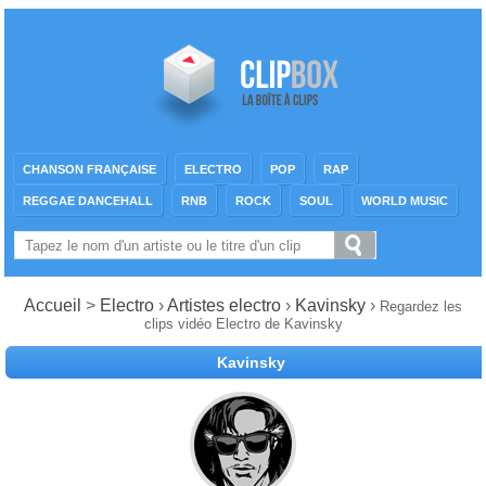
CHANSON FRANÇAISE
ELECTRO
POP
RAP
REGGAE DANCEHALL
RNB
ROCK
SOUL
WORLD MUSIC
Accueil
>
Electro
›
Artistes electro
›
Kavinsky
›
Regardez les
clips vidéo Electro de Kavinsky
Kavinsky