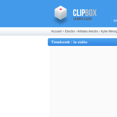
C
Accueil
>
Electro
›
Artistes électro
›
Kylie Min
Timebomb : la vidéo