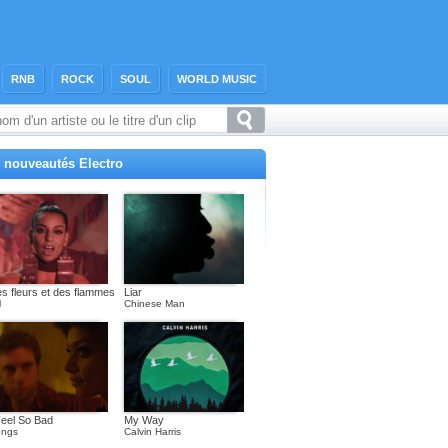
RNB
ROCK
SOUL
WORLD MUSIC
 nouveautés Electro
s fleurs et des flammes
Liar
l
Chinese Man
Feel So Bad
My Way
ngs
Calvin Harris