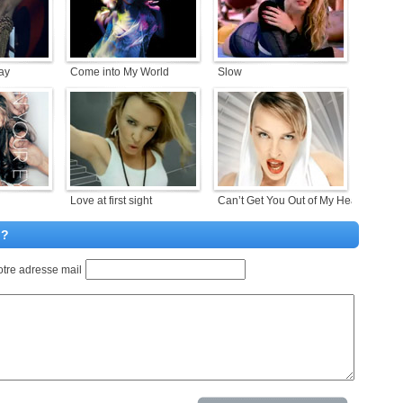
ay
Come into My World
Slow
Love at first sight
Can’t Get You Out of My Head
 ?
otre adresse mail