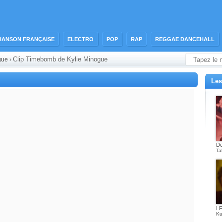
HANSON FRANÇAISE
ELECTRO
POP
RAP
REGGAE DANCEHALL
Clip Timebomb de Kylie Minogue
ogue
›
Les
De
Ta
I 
Ku