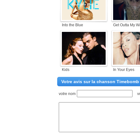
Into the Blue
Get Outta My W
Kids
In Your Eyes
Votre avis sur la chanson Timebomb
votre nom
v