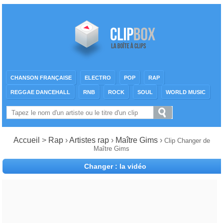
CHANSON FRANÇAISE
ELECTRO
POP
RAP
REGGAE DANCEHALL
RNB
ROCK
SOUL
WORLD MUSIC
Accueil
>
Rap
›
Artistes rap
›
Maître Gims
›
Clip Changer de
Maître Gims
Changer : la vidéo