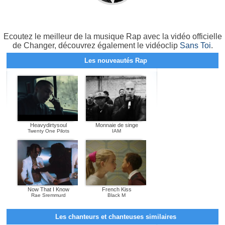
Ecoutez le meilleur de la musique Rap avec la vidéo officielle
de Changer, découvrez également le vidéoclip
Sans Toi
.
Les nouveautés Rap
Heavydirtysoul
Monnaie de singe
Twenty One Pilots
IAM
Now That I Know
French Kiss
Rae Sremmurd
Black M
Les chanteurs et chanteuses similaires