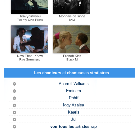
Heavydirtysoul
Monnaie de singe
Twenty One Pilots
IAM
Now That I Know
French Kiss
Rae Sremmurd
Black M
Les chanteurs et chanteuses similaires
Pharrell Williams
Eminem
Rohff
Iggy Azalea
Kaaris
Jul
voir tous les artistes rap