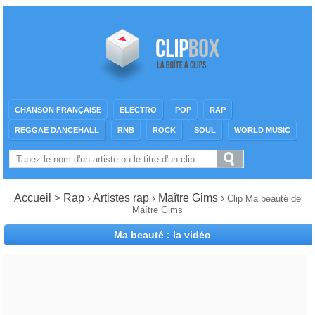
CHANSON FRANÇAISE
ELECTRO
POP
RAP
REGGAE DANCEHALL
RNB
ROCK
SOUL
WORLD MUSIC
Accueil
>
Rap
›
Artistes rap
›
Maître Gims
›
Clip Ma beauté de
Maître Gims
Ma beauté : la vidéo