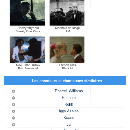
Heavydirtysoul
Monnaie de singe
Twenty One Pilots
IAM
Now That I Know
French Kiss
Rae Sremmurd
Black M
Les chanteurs et chanteuses similaires
Pharrell Williams
Eminem
Rohff
Iggy Azalea
Kaaris
Jul