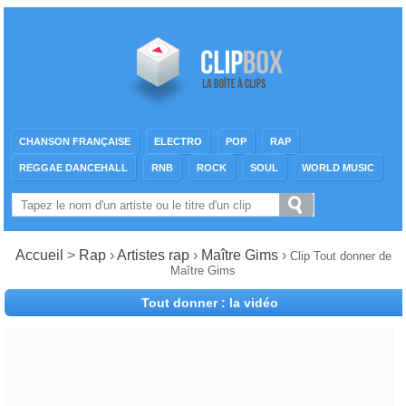
CHANSON FRANÇAISE
ELECTRO
POP
RAP
REGGAE DANCEHALL
RNB
ROCK
SOUL
WORLD MUSIC
Accueil
>
Rap
›
Artistes rap
›
Maître Gims
›
Clip Tout donner de
Maître Gims
Tout donner : la vidéo