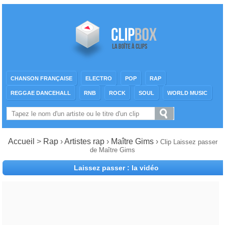
CHANSON FRANÇAISE
ELECTRO
POP
RAP
REGGAE DANCEHALL
RNB
ROCK
SOUL
WORLD MUSIC
Accueil
>
Rap
›
Artistes rap
›
Maître Gims
›
Clip Laissez passer
de Maître Gims
Laissez passer : la vidéo