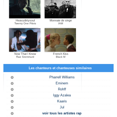
Heavydirtysoul
Monnaie de singe
Twenty One Pilots
IAM
Now That I Know
French Kiss
Rae Sremmurd
Black M
Les chanteurs et chanteuses similaires
Pharrell Williams
Eminem
Rohff
Iggy Azalea
Kaaris
Jul
voir tous les artistes rap