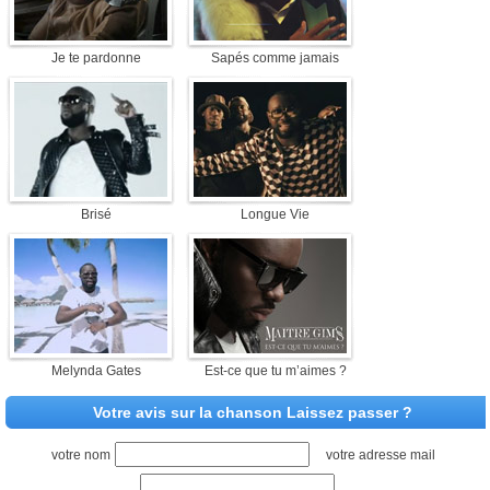
Je te pardonne
Sapés comme jamais
Brisé
Longue Vie
Melynda Gates
Est-ce que tu m’aimes ?
Votre avis sur la chanson Laissez passer ?
votre nom
votre adresse mail